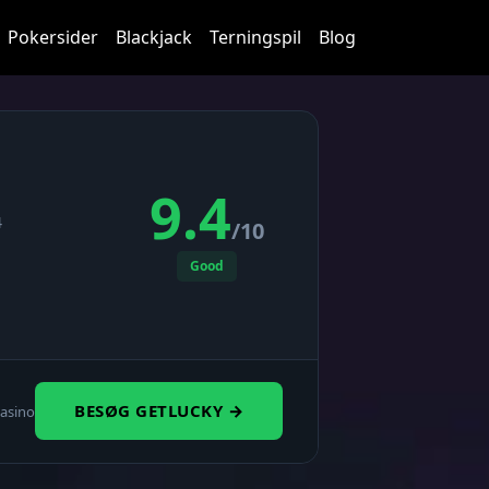
Pokersider
Blackjack
Terningspil
Blog
9.4
4
/10
Good
BESØG GETLUCKY →
casino