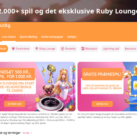
2.000+ spil og det eksklusive Ruby Loung