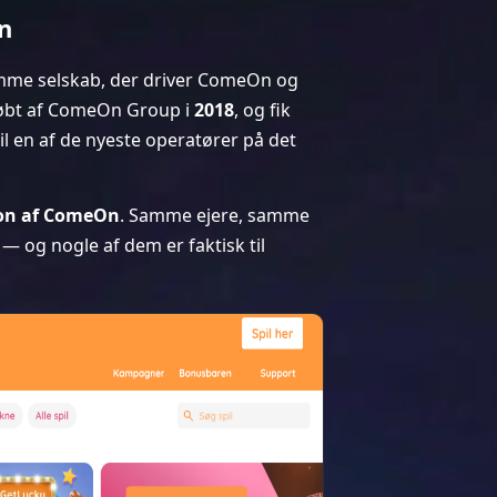
n
me selskab, der driver ComeOn og
øbt af ComeOn Group i
2018
, og fik
til en af de nyeste operatører på det
on af ComeOn
. Samme ejere, samme
— og nogle af dem er faktisk til