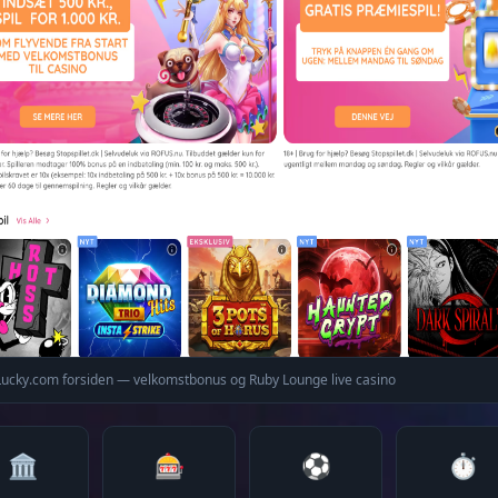
ucky.com forsiden — velkomstbonus og Ruby Lounge live casino
🏛️
🎰
⚽
⏱️