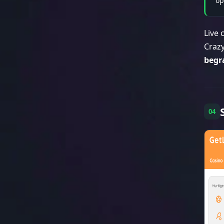
op
Live 
Crazy
begr
04