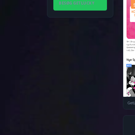
BESØG GETLUCKY
GetL