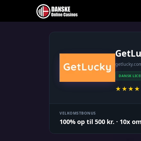
GetLu
getlucky.com
DANSK LICE
★★★
VELKOMSTBONUS
100% op til 500 kr. · 10x 