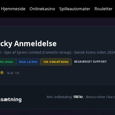
Hjemmeside
Onlinekasino
Spilleautomater
Rouletter
cky Anmeldelse
 · Ejes af Syreni Limited (ComeOn Group) · Dansk licens siden 202
BEGRÆNSET SUPPORT
NS (DGA)
MGA LICENS
10X OMSÆTNING
★☆
9.4/ 10
Min. indbetaling:
100 kr.
· Bonus virker i live 
omsætning