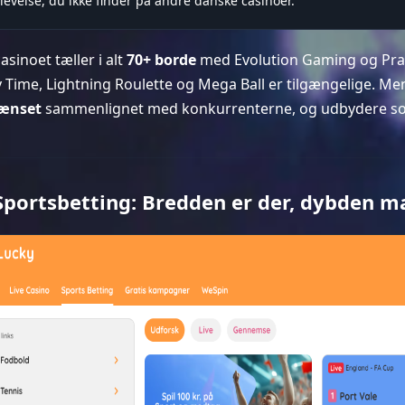
levelse, du ikke finder på andre danske casinoer.
casinoet tæller i alt
70+ borde
med Evolution Gaming og Pra
 Time, Lightning Roulette og Mega Ball er tilgængelige. Me
ænset
sammenlignet med konkurrenterne, og udbydere 
Sportsbetting: Bredden er der, dybden m