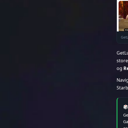
GetL
GetLu
stor
og
R
Navig
Starb
🎲
Ge
G