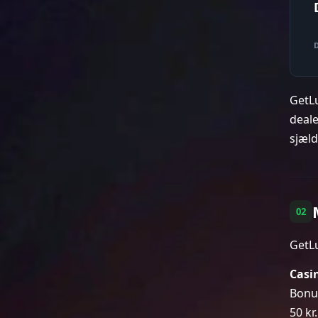
GetL
deal
sjæld
02
GetL
Casi
Bonu
50 kr.