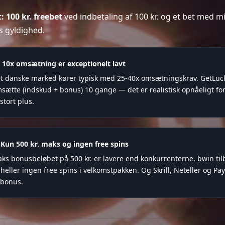
:
100 kr. freebet
ved indbetaling af 100 kr. og et bet med 
s gyldighed.
 10x omsætning er exceptionelt lavt
t danske marked kører typisk med 25-40x omsætningskrav. GetLuckys
sætte (indskud + bonus) 10 gange — det er realistisk opnåeligt for d
 stort plus.
 Kun 500 kr. maks og ingen free spins
ks bonusbeløbet på 500 kr. er lavere end konkurrenterne. bwin tilby
 heller ingen free spins i velkomstpakken. Og Skrill, Neteller og Pa
l bonus.