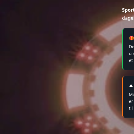
Sport
dage
🎁
De
om
et
⚠️
Ma
er
ti